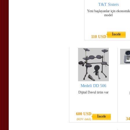
T&T Sisters
Yeni başlayanlar için ekonomik
model
İncele
110 USD
Medeli DD 506
Dijital Davul ürün var
600 USD
İncele
3
(KDV dahil)