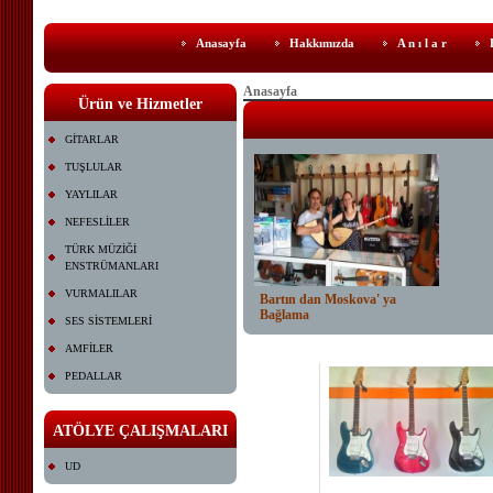
Anasayfa
Hakkımızda
A n ı l a r
Anasayfa
Ürün ve Hizmetler
GİTARLAR
TUŞLULAR
YAYLILAR
NEFESLİLER
TÜRK MÜZİĞİ
ENSTRÜMANLARI
VURMALILAR
Bartın dan Moskova' ya
Bağlama
SES SİSTEMLERİ
AMFİLER
PEDALLAR
ATÖLYE ÇALIŞMALARI
UD