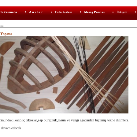
Hakkımızda
A n ı l a r
Foto Galeri
Mesaj Panosu
İletişim
mı
 Yapımı
mundaki kalıp,iç takozlar,sap burguluk,maun ve vengi ağacından biçilmiş tekne dilimleri.
r devam edecek