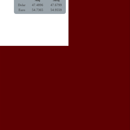
Alış
Satış
Dolar
47.4896
47.6799
Euro
54.7365
54.9559