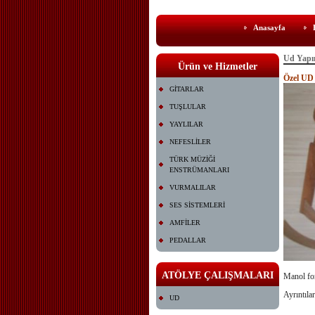
Anasayfa
Ud Yapı
Ürün ve Hizmetler
Özel UD
GİTARLAR
TUŞLULAR
YAYLILAR
NEFESLİLER
TÜRK MÜZİĞİ
ENSTRÜMANLARI
VURMALILAR
SES SİSTEMLERİ
AMFİLER
PEDALLAR
ATÖLYE ÇALIŞMALARI
Manol for
Ayrıntıla
UD