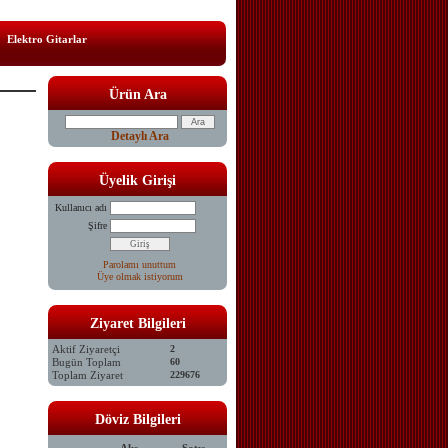
Elektro Gitarlar
Ürün Ara
Detaylı Ara
Üyelik Girişi
Kullanıcı adı
Şifre
Parolamı unuttum
Üye olmak istiyorum
Ziyaret Bilgileri
Aktif Ziyaretçi
2
Bugün Toplam
60
Toplam Ziyaret
229676
Döviz Bilgileri