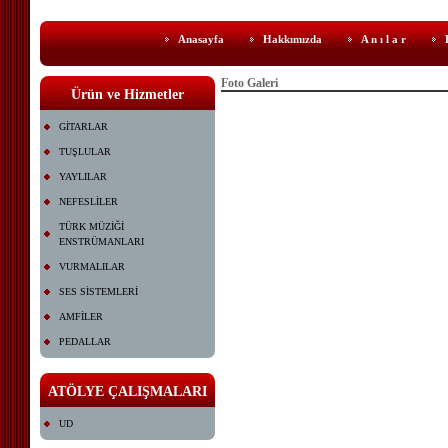
Anasayfa
Hakkımızda
A n ı l a r
Foto Galeri
Ürün ve Hizmetler
GİTARLAR
TUŞLULAR
YAYLILAR
NEFESLİLER
TÜRK MÜZİĞİ
ENSTRÜMANLARI
VURMALILAR
SES SİSTEMLERİ
AMFİLER
PEDALLAR
ATÖLYE ÇALIŞMALARI
UD