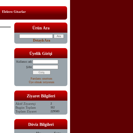
Elektro Gitarlar
Ürün Ara
Detaylı Ara
Üyelik Girişi
Kullanıcı adı
Şifre
Parolamı unuttum
Üye olmak istiyorum
Ziyaret Bilgileri
Aktif Ziyaretçi
2
Bugün Toplam
112
Toplam Ziyaret
229583
Döviz Bilgileri