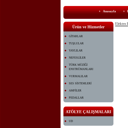
Anasayfa
Elektro 
Ürün ve Hizmetler
GİTARLAR
TUŞLULAR
YAYLILAR
NEFESLİLER
TÜRK MÜZİĞİ
ENSTRÜMANLARI
VURMALILAR
SES SİSTEMLERİ
AMFİLER
PEDALLAR
ATÖLYE ÇALIŞMALARI
UD