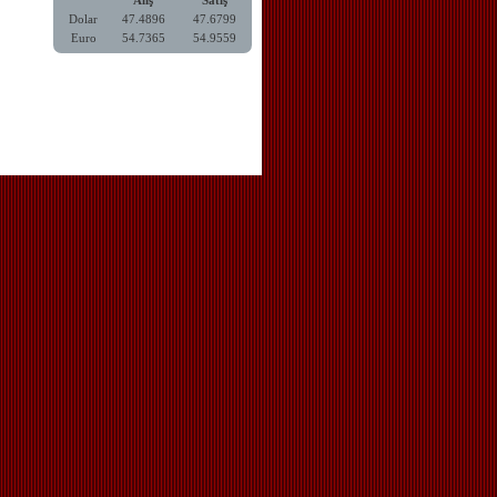
Alış
Satış
Dolar
47.4896
47.6799
Euro
54.7365
54.9559