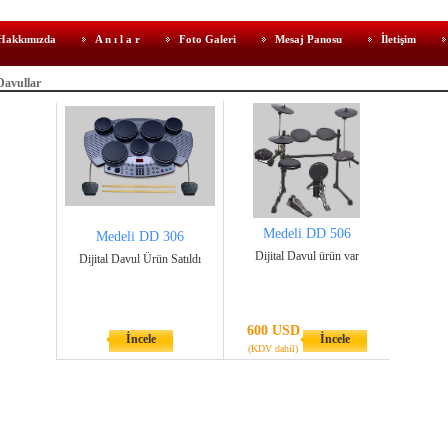
Hakkımızda
A n ı l a r
Foto Galeri
Mesaj Panosu
İletişim
Davullar
Medeli DD 506
Medeli DD 306
Dijital Davul ürün var
Dijital Davul Ürün Satıldı
600 USD
İncele
İncele
(KDV dahil)