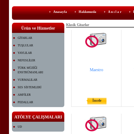
Anasayfa
Hakkımızda
A n ı l a r
Klasik Gitarlar
Ürün ve Hizmetler
GİTARLAR
TUŞLULAR
YAYLILAR
NEFESLİLER
TÜRK MÜZİĞİ
Maestro
ENSTRÜMANLARI
VURMALILAR
SES SİSTEMLERİ
AMFİLER
İncele
PEDALLAR
ATÖLYE ÇALIŞMALARI
UD